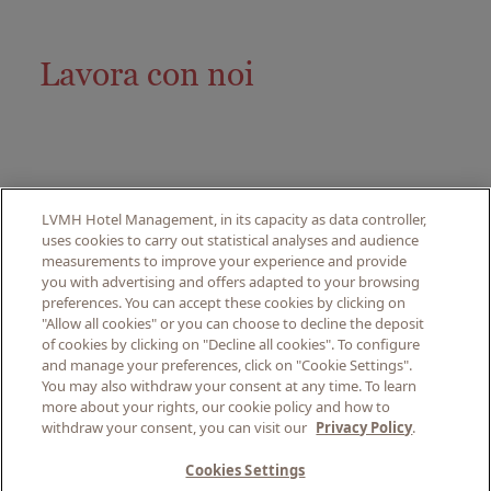
Lavora con noi
LVMH Hotel Management, in its capacity as data controller,
uses cookies to carry out statistical analyses and audience
measurements to improve your experience and provide
you with advertising and offers adapted to your browsing
© PITRIZZA, 2024. ALL
preferences. You can accept these cookies by clicking on
RIGHTS RESERVED.
"Allow all cookies" or you can choose to decline the deposit
of cookies by clicking on "Decline all cookies". To configure
and manage your preferences, click on "Cookie Settings".
AVVISI LEGALI
You may also withdraw your consent at any time. To learn
INFORMATIVA SULLA
more about your rights, our cookie policy and how to
withdraw your consent, you can visit our
Privacy Policy
.
PRIVACY
TERMINI E CONDIZIONI
Cookies Settings